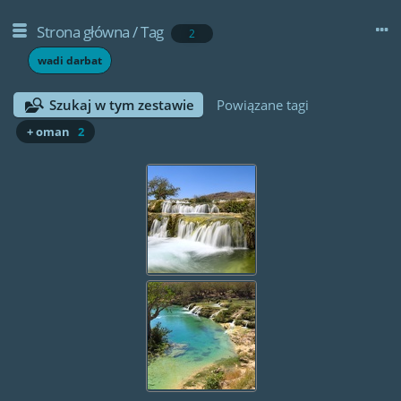
Strona główna
/
Tag
2
wadi darbat
Szukaj w tym zestawie
Powiązane tagi
+ oman
2