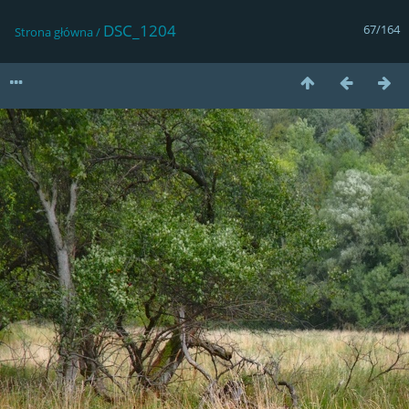
DSC_1204
67/164
Strona główna
/