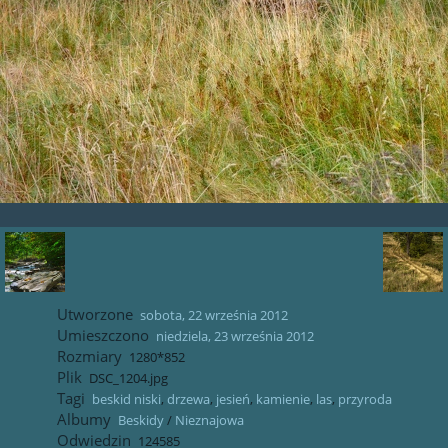
Utworzone
sobota, 22 września 2012
Umieszczono
niedziela, 23 września 2012
Rozmiary
1280*852
Plik
DSC_1204.jpg
Tagi
beskid niski
,
drzewa
,
jesień
,
kamienie
,
las
,
przyroda
Albumy
Beskidy
/
Nieznajowa
Odwiedzin
124585