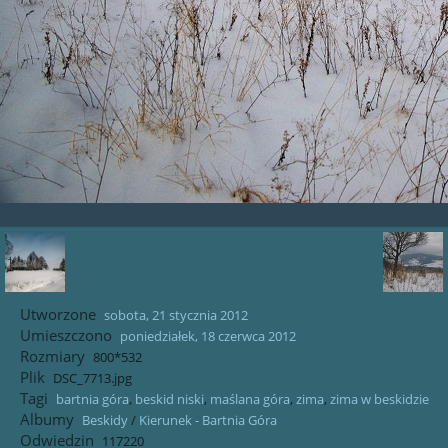
Utworzone
sobota, 21 stycznia 2012
Umieszczono
poniedziałek, 18 czerwca 2012
Rozmiary
800*532
Plik
DSC_7713.jpg
Tagi
bartnia góra
,
beskid niski
,
maślana góra
,
zima
,
zima w beskidzie
Albumy
Beskidy
/
Kierunek - Bartnia Góra
Odwiedzin
117220