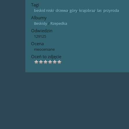
Tagi
beskid niski
,
drzewa
,
góry
,
krajobraz
,
las
,
przyroda
Albumy
Beskidy
/
Rzepedka
Odwiedzin
129125
Ocena
nieoceniane
Oceń to zdjęcie