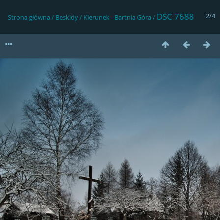
DSC 7688
2/4
Strona główna
/
Beskidy
/
Kierunek - Bartnia Góra
/