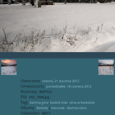
Utworzone
sobota, 21 stycznia 2012
Umieszczono
poniedziałek, 18 czerwca 2012
Rozmiary
800*532
Plik
DSC_7688.jpg
Tagi
bartnia góra
,
beskid niski
,
zima w beskidzie
Albumy
Beskidy
/
Kierunek - Bartnia Góra
Odwiedzin
98017