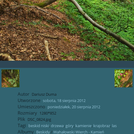
Autor
Dariusz Duma
Utworzone
sobota, 18 sierpnia 2012
Umieszczono
poniedziałek, 20 sierpnia 2012
Rozmiary
1280*852
Plik
DSC_0824.jpg
Tagi
beskid niski
,
drzewa
,
góry
,
kamienie
,
krajobraz
,
las
Albumy
Beskidy
/
Wahałowski Wierch - Kamień