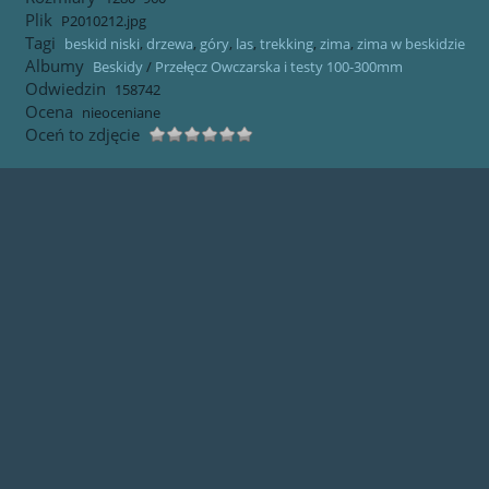
Plik
P2010212.jpg
Tagi
beskid niski
,
drzewa
,
góry
,
las
,
trekking
,
zima
,
zima w beskidzie
Albumy
Beskidy
/
Przełęcz Owczarska i testy 100-300mm
Odwiedzin
158742
Ocena
nieoceniane
Oceń to zdjęcie