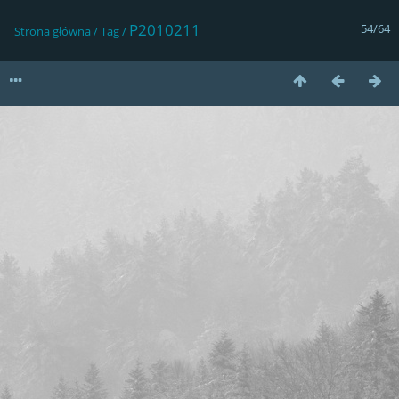
P2010211
54/64
Strona główna
/
Tag
/