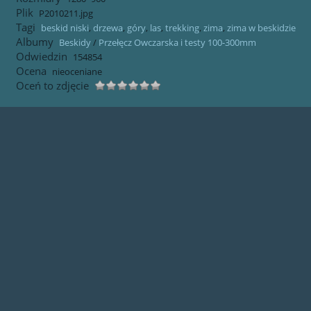
Plik
P2010211.jpg
Tagi
beskid niski
,
drzewa
,
góry
,
las
,
trekking
,
zima
,
zima w beskidzie
Albumy
Beskidy
/
Przełęcz Owczarska i testy 100-300mm
Odwiedzin
154854
Ocena
nieoceniane
Oceń to zdjęcie