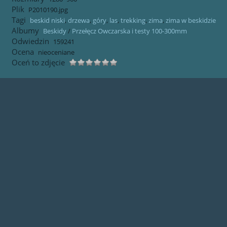
Plik
P2010190.jpg
Tagi
beskid niski
,
drzewa
,
góry
,
las
,
trekking
,
zima
,
zima w beskidzie
Albumy
Beskidy
/
Przełęcz Owczarska i testy 100-300mm
Odwiedzin
159241
Ocena
nieoceniane
Oceń to zdjęcie