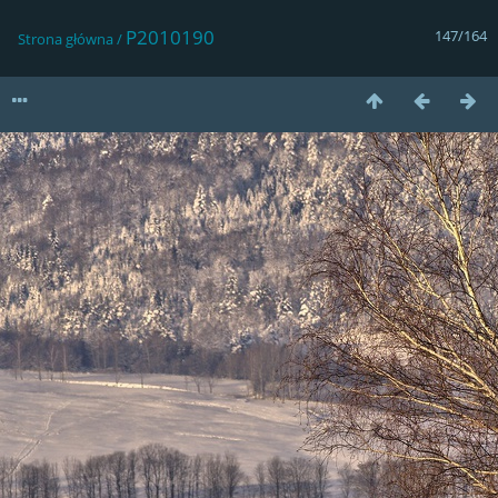
P2010190
147/164
Strona główna
/