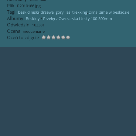
Plik
P2010186.jpg
Tagi
beskid niski
,
drzewa
,
góry
,
las
,
trekking
,
zima
,
zima w beskidzie
Albumy
Beskidy
/
Przełęcz Owczarska i testy 100-300mm
Odwiedzin
163381
Ocena
nieoceniane
Oceń to zdjęcie