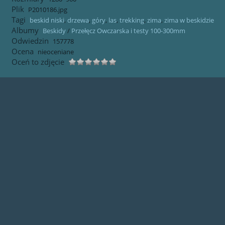
Plik
P2010186.jpg
Tagi
beskid niski
,
drzewa
,
góry
,
las
,
trekking
,
zima
,
zima w beskidzie
Albumy
Beskidy
/
Przełęcz Owczarska i testy 100-300mm
Odwiedzin
157778
Ocena
nieoceniane
Oceń to zdjęcie