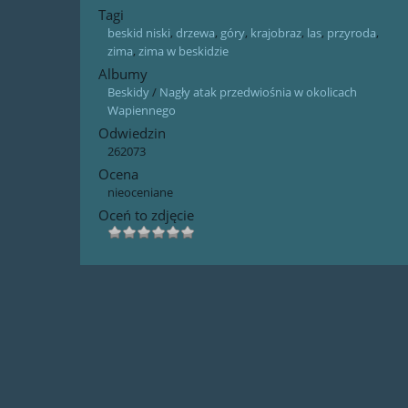
Tagi
beskid niski
,
drzewa
,
góry
,
krajobraz
,
las
,
przyroda
,
zima
,
zima w beskidzie
Albumy
Beskidy
/
Nagły atak przedwiośnia w okolicach
Wapiennego
Odwiedzin
262073
Ocena
nieoceniane
Oceń to zdjęcie