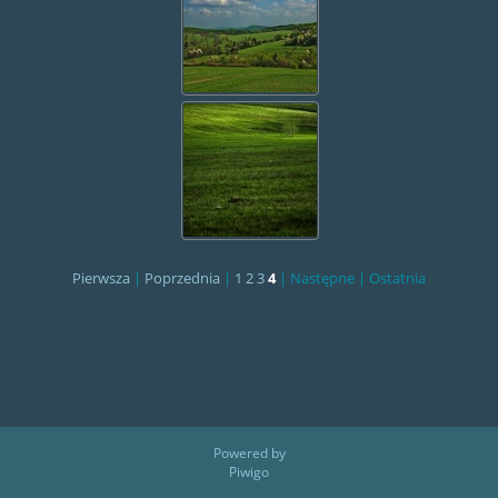
Pierwsza
|
Poprzednia
|
1
2
3
4
| Następne
| Ostatnia
Powered by
Piwigo